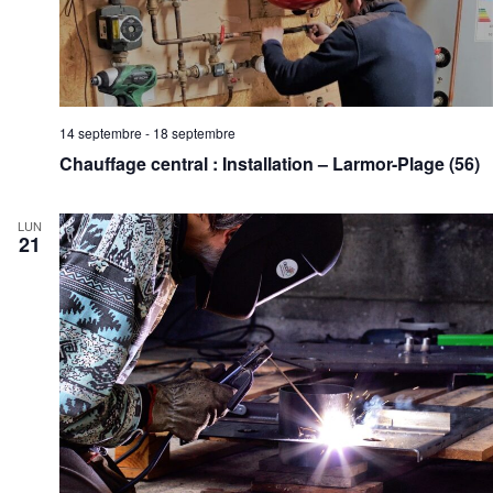
14 septembre
-
18 septembre
Chauffage central : Installation – Larmor-Plage (56)
LUN
21