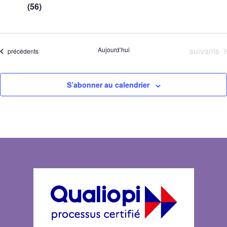
(56)
Évènemen
Aujourd’hui
suivants
Évènements
précédents
S’abonner au calendrier