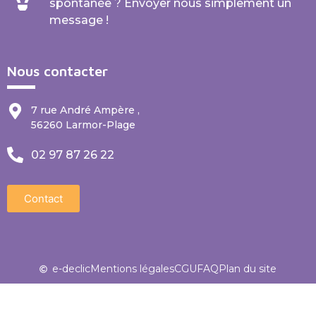
spontanée ? Envoyer nous simplement un
message !
Nous contacter
7 rue André Ampère ,
56260 Larmor-Plage
02 97 87 26 22
Contact
e-declic
Mentions légales
CGU
FAQ
Plan du site