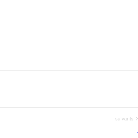
Évènemen
suivants