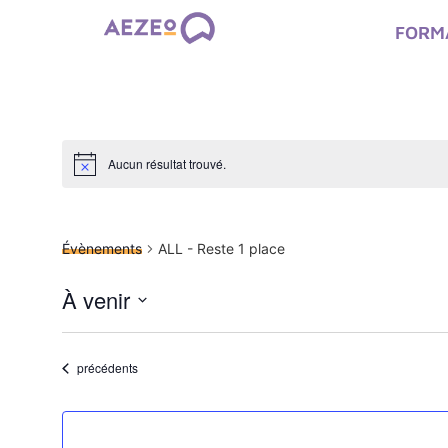
FORM
Aucun résultat trouvé.
ALL - Reste 1 place
Évènements
ALL - Reste 1 place
À venir
Sélectionnez
une
date.
Évènements
précédents