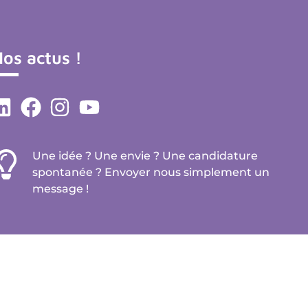
os actus !
Une idée ? Une envie ? Une candidature
spontanée ? Envoyer nous simplement un
message !
e-declic
Mentions légales
CGU
FAQ
Plan du site