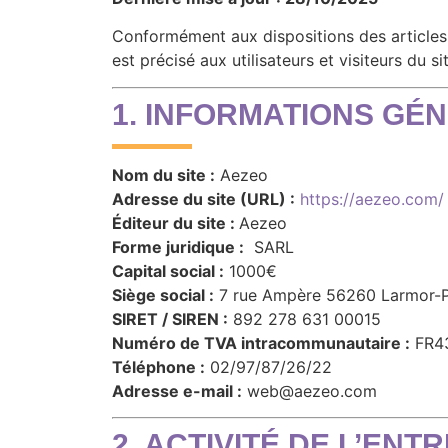
Conformément aux dispositions des articles 
est précisé aux utilisateurs et visiteurs du s
1. INFORMATIONS GÉ
Nom du site :
Aezeo
Adresse du site (URL) :
https://aezeo.com/
Éditeur du site :
Aezeo
Forme juridique :
SARL
Capital social :
1000€
Siège social :
7 rue Ampère 56260 Larmor-
SIRET / SIREN :
892 278 631 00015
Numéro de TVA intracommunautaire :
FR4
Téléphone :
02/97/87/26/22
Adresse e-mail :
web@aezeo.com
2. ACTIVITÉ DE L’ENT