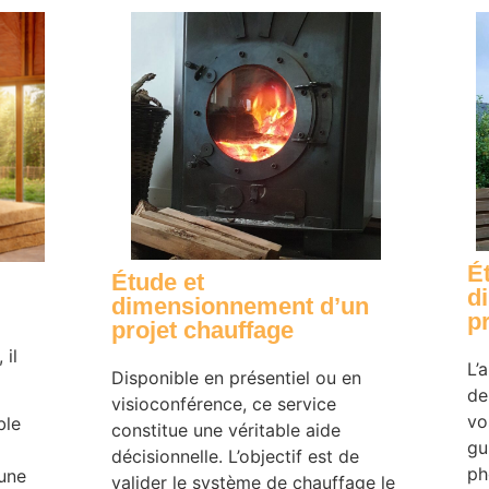
É
Étude et
d
dimensionnement d’un
p
projet chauffage
 il
L’
Disponible en présentiel ou en
de
visioconférence, ce service
vo
ble
constitue une véritable aide
gu
décisionnelle. L’objectif est de
ph
 une
valider le système de chauffage le