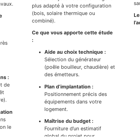
sa
avaux.
plus adapté à votre configuration
(bois, solaire thermique ou
Le
e
combiné).
l’
Ce que vous apporte cette étude
:
près
Aide au choix technique :
Sélection du générateur
(poêle bouilleur, chaudière) et
des émetteurs.
ns :
et de
Plan d’implantation :
êt
Positionnement précis des
e).
équipements dans votre
logement.
ation
ins
Maîtrise du budget :
on le
Fourniture d’un estimatif
global du projet pour