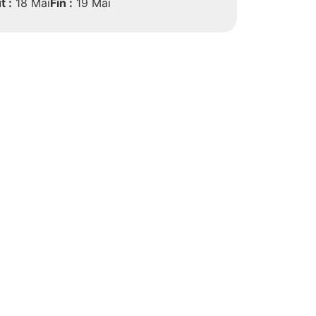
t :
18 Mai
Fin :
19 Mai