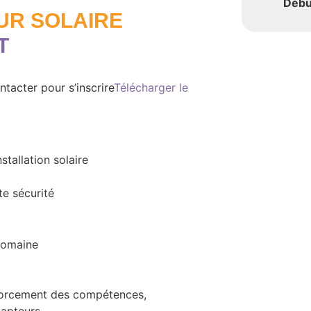
Débu
UR SOLAIRE
T
tacter pour s’inscrire
Télécharger le
tallation solaire
te sécurité
domaine
nforcement des compétences,