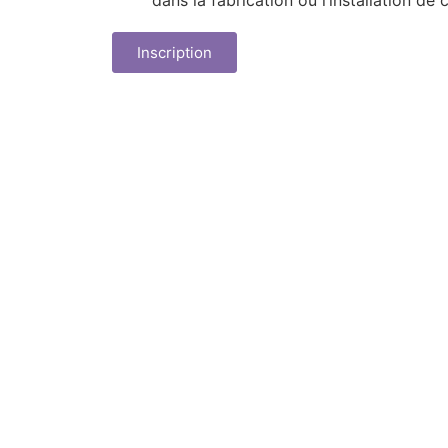
dans la fabrication ou l’installation de
Inscription
L'entreprise
N
Qui sommes-nous ?
Les questions réponses
les plus courantes
Recrutement