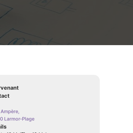
rvenant
tact
e Ampère,
0 Larmor-Plage
ils