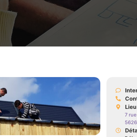
Inte
Con
Lieu
7 ru
5626
Déta