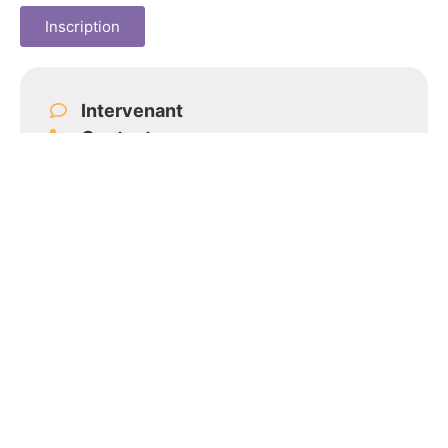
Inscription
Intervenant
Contact
Lieu
Détails
Début :
8 Avril
Fin :
9 Avril