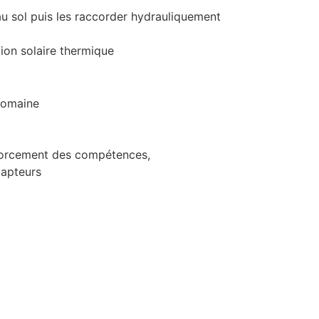
au sol puis les raccorder hydrauliquement
tion solaire thermique
domaine
nforcement des compétences,
 capteurs