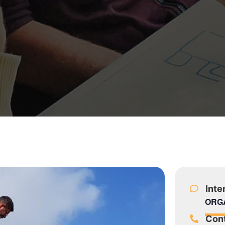
Inte
ORG
Con