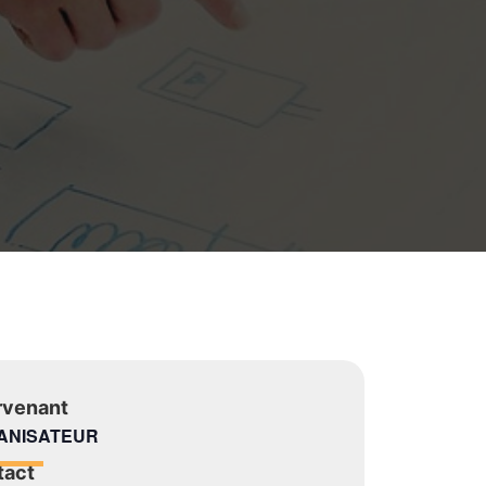
rvenant
ANISATEUR
tact