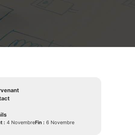
rvenant
tact
ils
t :
4 Novembre
Fin :
6 Novembre