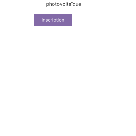
photovoltaïque
Inscription
L'entreprise
N
Qui sommes-nous ?
Les questions réponses
les plus courantes