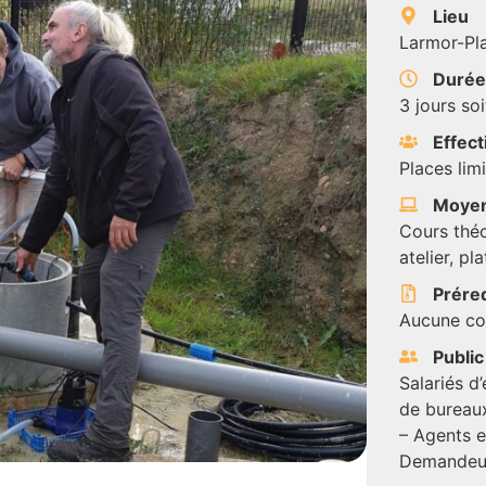
Lieu
Larmor-Pl
Duré
3 jours soi
Effect
Places limi
Moyen
Cours théo
atelier, p
Prére
Aucune co
Public
Salariés d
de bureaux
– Agents e
Demandeur