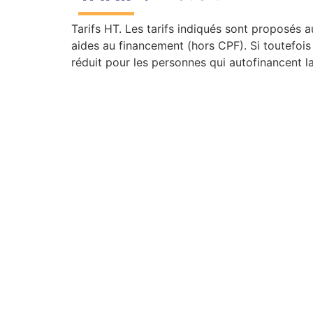
Tarifs HT. Les tarifs indiqués sont proposés 
aides au financement (hors CPF). Si toutefois 
réduit pour les personnes qui autofinancent l
Télécharger le programme en PDF
PROCHAINES SESSION
Septembre 2026
29 septembre
-
1 octobre
Collecter l’eau de pluie –
Larmor-Plage (56)