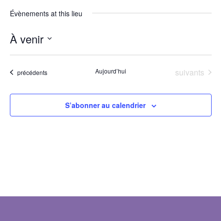
Évènements at this lieu
À venir
Sélectionnez
une
date.
Évènements
Aujourd’hui
suivants
Évènements
précédents
S’abonner au calendrier