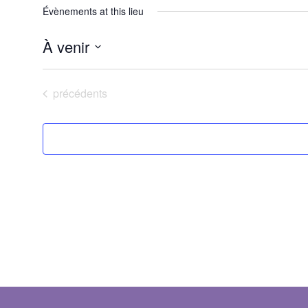
Évènements at this lieu
À venir
Sélectionnez
une
date.
Évènements
précédents